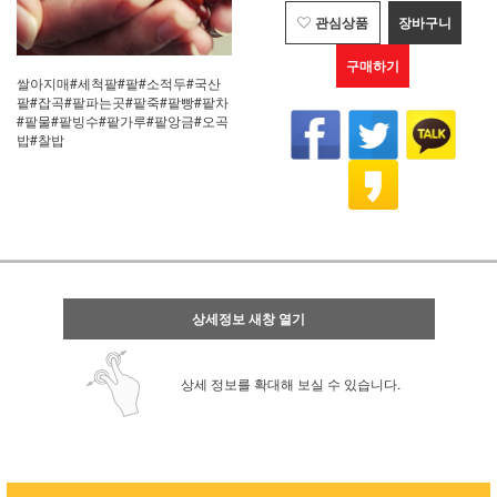
관심상품
장바구니
구매하기
쌀아지매#세척팥#팥#소적두#국산
팥#잡곡#팥파는곳#팥죽#팥빵#팥차
#팥물#팥빙수#팥가루#팥앙금#오곡
밥#찰밥
상세정보 새창 열기
상세 정보를 확대해 보실 수 있습니다.