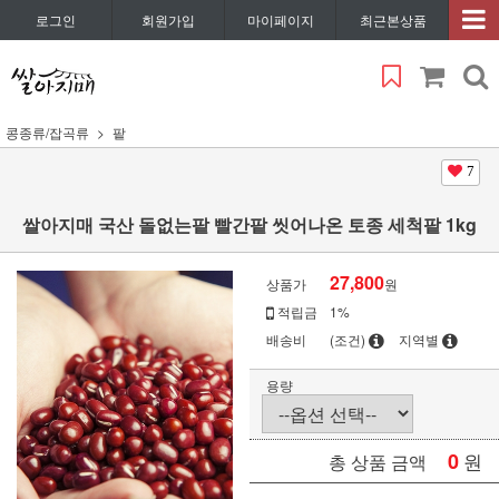
로그인
회원가입
마이페이지
최근본상품
콩종류/잡곡류
팥
7
쌀아지매 국산 돌없는팥 빨간팥 씻어나온 토종 세척팥 1kg
27,800
상품가
원
적립금
1%
배송비
(조건)
지역별
용량
0
원
총 상품 금액