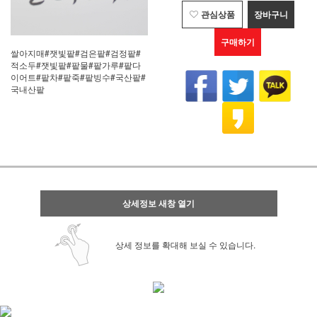
관심상품
장바구니
구매하기
쌀아지매#잿빛팥#검은팥#검정팥#
적소두#잿빛팥#팥물#팥가루#팥다
이어트#팥차#팥죽#팥빙수#국산팥#
국내산팥
상세정보 새창 열기
상세 정보를 확대해 보실 수 있습니다.