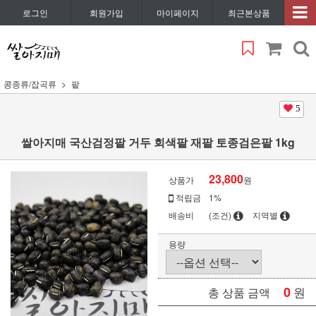
로그인
회원가입
마이페이지
최근본상품
콩종류/잡곡류
팥
5
쌀아지매 국산검정팥 거두 회색팥 재팥 토종검은팥 1kg
23,800
상품가
원
적립금
1%
배송비
(조건)
지역별
용량
0
원
총 상품 금액