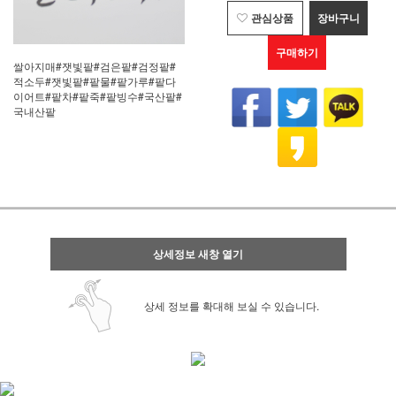
관심상품
장바구니
구매하기
쌀아지매#잿빛팥#검은팥#검정팥#
적소두#잿빛팥#팥물#팥가루#팥다
이어트#팥차#팥죽#팥빙수#국산팥#
국내산팥
상세정보 새창 열기
상세 정보를 확대해 보실 수 있습니다.