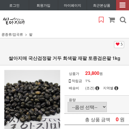
로그인
회원가입
마이페이지
최근본상품
콩종류/잡곡류
팥
5
쌀아지매 국산검정팥 거두 회색팥 재팥 토종검은팥 1kg
23,800
상품가
원
적립금
1%
배송비
(조건)
지역별
용량
0
원
총 상품 금액