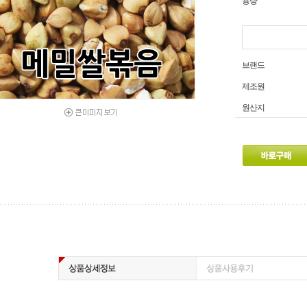
용량
브랜드
제조원
원산지