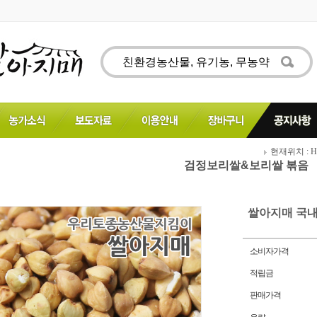
현재위치 : H
검정보리쌀&보리쌀 볶음
쌀아지매 국내
소비자가격
적립금
판매가격