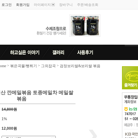
로그인
회원가입
마이페이지
장바구니
주문/배송조회
>
>
>
ome
볶은곡물/뻥튀기
그외잡곡
검정보리쌀&보리쌀 볶음
산 깐메밀볶음 토종메밀차 메밀쌀
볶음
14,800원
1%
12,000원