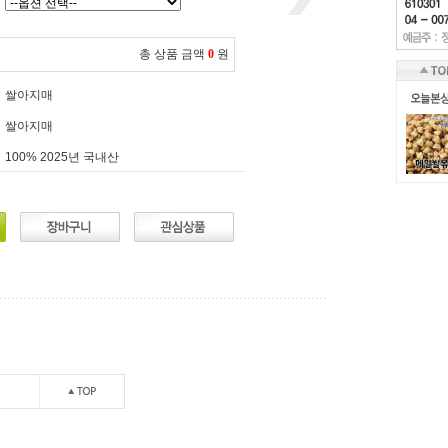
총 상품 금액
0
원
쌀아지매
쌀아지매
100% 2025년 국내산