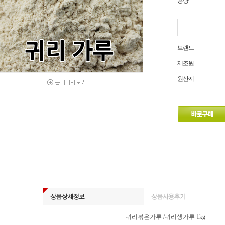
용량
브랜드
제조원
원산지
귀리볶은가루 /귀리생가루 1kg