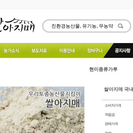
현미종류가루
쌀아지매 국내
소비자가격
적립금
판매가격