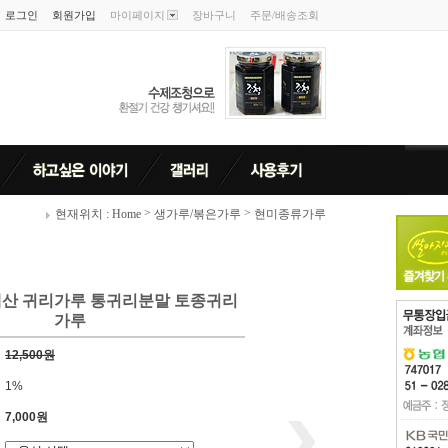
로그인
회원가입
마이페이지
장바구니
주문/배송조회
>
>
현재위치 : Home
생가루/볶은가루
현미종류가루
산 귀리가루 통귀리분말 토종귀리
가루
12,500원
1%
7,000원