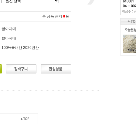
총 상품 금액
0
원
쌀아지매
쌀아지매
100%국내산 2026년산