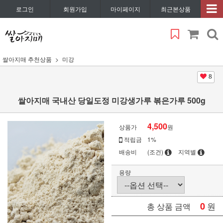
로그인
회원가입
마이페이지
최근본상품
쌀아지매 추천상품
미강
8
쌀아지매 국내산 당일도정 미강생가루 볶은가루 500g
4,500
상품가
원
적립금
1%
배송비
(조건)
지역별
용량
0
원
총 상품 금액