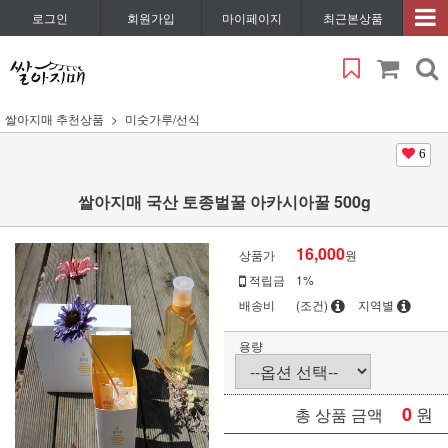
로그인
회원가입
마이페이지
최근본상품
쌀아지매 추천상품
미숫가루/선식
6
쌀아지매 국산 토종벌꿀 아카시아꿀 500g
16,000
상품가
원
적립금
1%
배송비
(조건)
지역별
용량
0
원
총 상품 금액