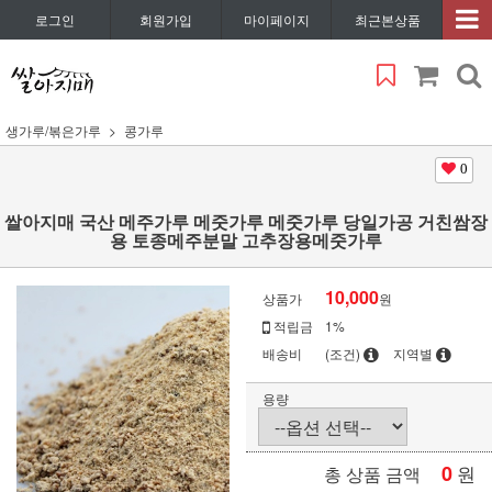
로그인
회원가입
마이페이지
최근본상품
생가루/볶은가루
콩가루
0
쌀아지매 국산 메주가루 메줏가루 메줏가루 당일가공 거친쌈장
용 토종메주분말 고추장용메줏가루
10,000
상품가
원
적립금
1%
배송비
(조건)
지역별
용량
0
원
총 상품 금액