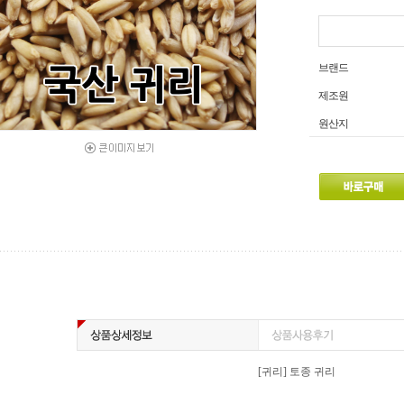
브랜드
제조원
원산지
[귀리] 토종 귀리