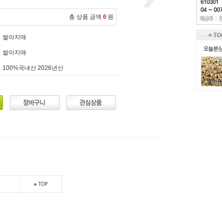
총 상품 금액
0
원
쌀아지매
쌀아지매
100%국내산 2026년산