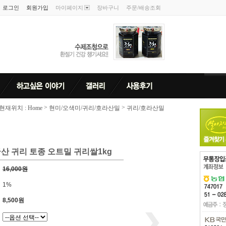
로그인
회원가입
마이페이지
장바구니
주문/배송조회
>
>
현재위치 : Home
현미/오색미/귀리/호라산밀
귀리/호라산밀
산 귀리 토종 오트밀 귀리쌀1kg
16,000원
1%
8,500원