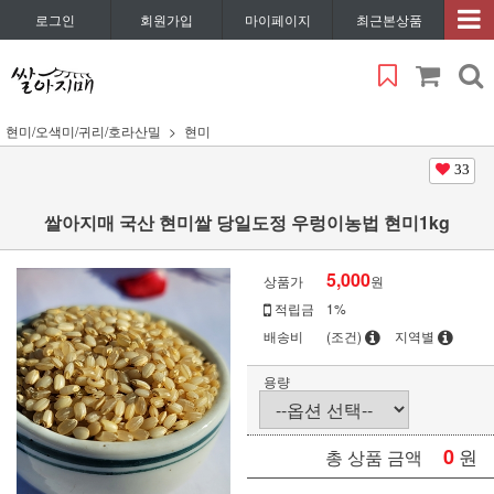
로그인
회원가입
마이페이지
최근본상품
현미/오색미/귀리/호라산밀
현미
33
쌀아지매 국산 현미쌀 당일도정 우렁이농법 현미1kg
5,000
상품가
원
적립금
1%
배송비
(조건)
지역별
용량
0
원
총 상품 금액