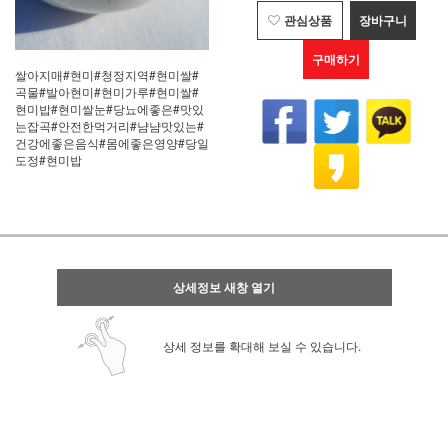
관심상품
장바구니
구매하기
쌀아지매#현미#청정지역#현미쌀#
곡물#발아현미#현미가루#현미쌀#
현미밥#현미쌀눈#당뇨에좋은#맛있
는잡곡#안전한먹거리#냠냠맛있는#
건강에좋은음식#몸에좋은영양#당일
도정#현미밥
상세정보 새창 열기
상세 정보를 확대해 보실 수 있습니다.