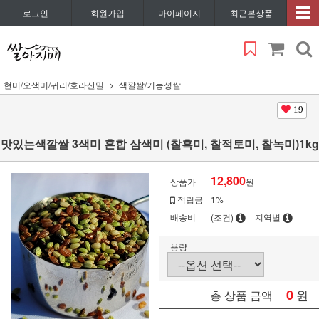
로그인
회원가입
마이페이지
최근본상품
현미/오색미/귀리/호라산밀
색깔쌀/기능성쌀
19
맛있는색깔쌀 3색미 혼합 삼색미 (찰흑미, 찰적토미, 찰녹미)1kg
12,800
상품가
원
적립금
1%
배송비
(조건)
지역별
용량
0
원
총 상품 금액