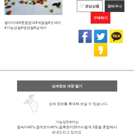
관심상품
장바구니
구매하기
쌀아지매#혼합잡곡#색깔쌀#오색미
#기능성쌀#영양쌀#삼색미
상세정보 새창 열기
상세 정보를 확대해 보실 수 있습니다.
기능성3색미는
찰녹미40%,찰적토미40%,찰흑현미20%이렇게 3종을 혼합해서
보내드리고 있어요.