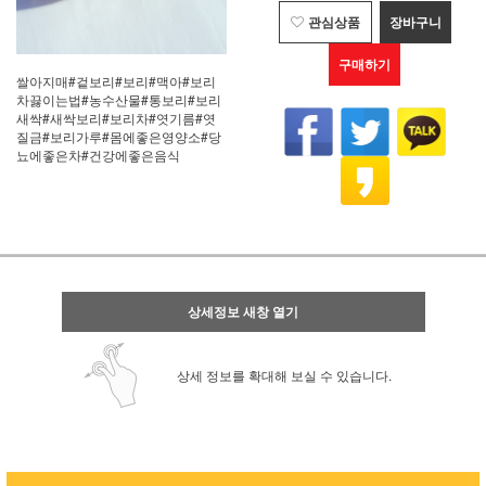
관심상품
장바구니
구매하기
쌀아지매#겉보리#보리#맥아#보리
차끓이는법#농수산물#통보리#보리
새싹#새싹보리#보리차#엿기름#엿
질금#보리가루#몸에좋은영양소#당
뇨에좋은차#건강에좋은음식
상세정보 새창 열기
상세 정보를 확대해 보실 수 있습니다.