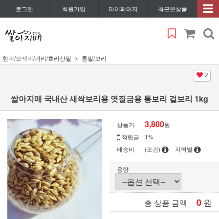
로그인
회원가입
마이페이지
최근본상품
현미/오색미/귀리/호라산밀
통밀/보리
2
쌀아지매 국내산 새싹보리용 엿질금용 통보리 겉보리 1kg
3,800
상품가
원
적립금
1%
배송비
(조건)
지역별
용량
0
원
총 상품 금액