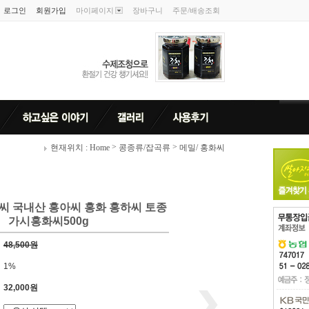
로그인
회원가입
마이페이지
장바구니
주문/배송조회
>
>
현재위치 : Home
콩종류/잡곡류
메밀/ 홍화씨
씨 국내산 홍아씨 홍화 홍하씨 토종
가시홍화씨500g
48,500원
1%
32,000원