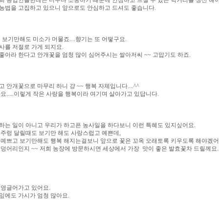
희 농업인들한테는 너무나 소중하기 때문에 안심하고 드실 수 있는 먹거리를 생산 해
농법을 고집하고 있으니 앞으로도 안심하고 드셔도 좋습니다.
 보기만해도 미소가 머물죠....향기는 또 어떻구요.
사를 저절로 가게 되지요.
좋아라 한다고 안개꽃을 엄청 많이 심어주시는 쌀아저씨 ~~ 고맙기도 하죠.
안개꽃으로 마무리 하니 걍 ~~ 행복 자체입니다....^^
요.....이렇게 작은 사랑을 행복이라 여기며 살아가고 있답니다.
하는 일이 아니고 우리가 하고픈 농사일을 하다보니 이런 특혜도 있지싶어요.
 주렁 달릴때도 보기만 해도 사랑스럽고 예쁜데,
 예쁘고 보기만해도 행복 해지는걸보니 앞으로 꽃은 꼬옥 오래토록 키우도록 해야겠어
력덩어리인지 ~~ 저희 농장에 방문하시면 세상에서 가장 맛이 좋은 발효꽃차 드릴께요.
 영글어가고 있어요.
잎에도 가시가 엄청 많아요.