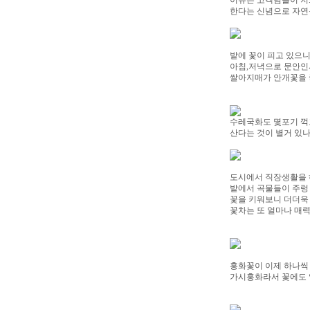
이유는 고객님들이 저
한다는
신념으로 자연
밭에 꽃이 피고 있으니
아침,저녁으로 문안인
쌀아지매가 안개꽃을 
수레국화도 몇포기 꺽고 
산다는 것이 별거 있나
도시에서 직장생활을 
밭에서 곡물들이 주렁
꽃을 키워보니 더더욱
꽃차는 또 얼마나 매
홍화꽃이 이제 하나씩
가시홍화라서 꽃에도 