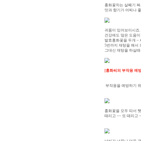
홍화꽃차는 살째기 쪄
맛과 향기가 어찌나 
귀품이 있어보이시죠.
건강에도 많은 도움이
발효홍화꽃을 두개 ~ 
5번까지 재탕을 해서 
그대신 재탕을 하실때
[홍화씨의 부작용 예방
부작용을 예방하기 위
홍화꽃을 모두 따서 
때리고 ~~ 또 때리고