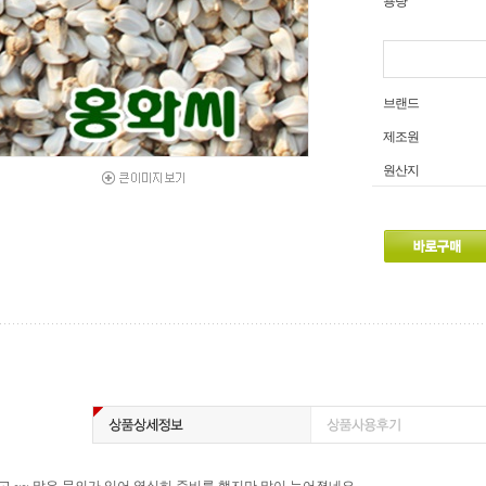
용량
브랜드
제조원
원산지