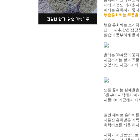
홍화씨가 언제 나오냐고
재배 과정도 어려웠지
이제는 홍화씨가 좋다
볶은홍화씨는 주문을 
볶은 홍화씨는 보리차
단 ~~ 대추,감초,생
칼슘이 풍부하게 들어 
올해는 30여종의 꽃차
지금까지는 쌀과 곡물
있었지만 지금까지와 
모든 꽃씨는 실패율을
3월부터 시작해서 아가
시들어버리곤해서 새싹
일반 재배로 홍하씨를 
다른집 홍화밭은 가득 
화학비료를 사용 하지
저희가 자연농법으로 