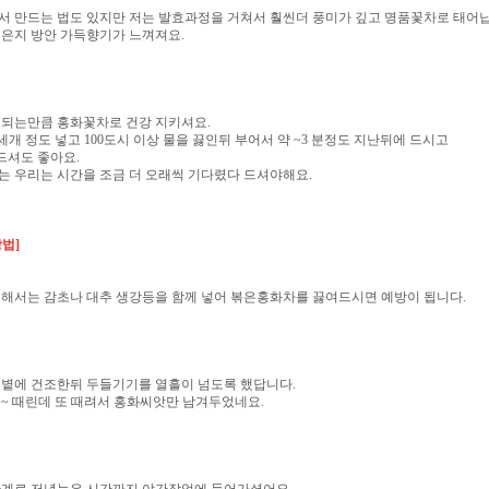
서 만드는 법도 있지만 저는 발효과정을 거쳐서 훨씬더 풍미가 깊고 명품꽃차로 태어
좋은지 방안 가득향기가 느껴져요.
 되는만큼 홍화꽃차로 건강 지키셔요.
세개 정도 넣고 100도시 이상 물을 끓인뒤 부어서 약 ~3 분정도 지난뒤에 드시고
드셔도 좋아요.
는 우리는 시간을 조금 더 오래씩 기다렸다 드셔야해요.
법]
해서는 감초나 대추 생강등을 함께 넣어 볶은홍화차를 끓여드시면 예방이 됩니다.
햇볕에 건조한뒤 두들기기를 열흘이 넘도록 했답니다.
 ~~ 때린데 또 때려서 홍화씨앗만 남겨두었네요.