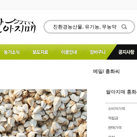
메밀/ 홍화씨
쌀아지매 홍화
소비자가격
적립금
판매가격