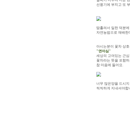
날씨가 너무나 더운 
선풍기에 부치고 또 부
땀흘려서 일한 덕분에
자연농법으로 재배한다
아시는분이 꽃차 상호
"연아심"
세상의 고여있는 근심
꽃차라는 뜻을 포함하
참 마음에 들어요.
너무 많은양을 드시지
씩씩하게 지내셔야합니다.