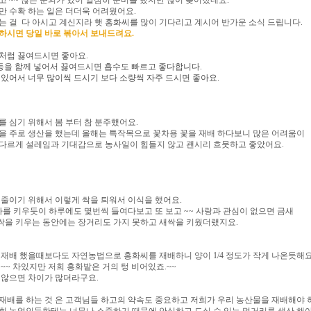
 ~~ 많은 문의가 있어 열심히 준비를 했지만 많이 늦어졌네요.
만 수확 하는 일은 더더욱 어려웠어요.
는 걸 다 아시고 계신지라 햇 홍화씨를 많이 기다리고 계시어 반가운 소식 드립니다.
하시면 당일 바로 볶아서 보내드려요.
처럼 끓여드시면 좋아요.
강등을 함께 넣어서 끓여드시면 흡수도 빠르고 좋다합니다.
있어서 너무 많이씩 드시기 보다 소량씩 자주 드시면 좋아요.
를 심기 위해서 봄 부터 참 분주했어요.
을 주로 생산을 했는데 올해는 특작목으로 꽃차용 꽃을 재배 하다보니 많은 어려움이
다르게 설레임과 기대감으로 농사일이 힘들지 않고 괜시리 흐뭇하고 좋았어요.
 줄이기 위해서 이렇게 싹을 틔워서 이식을 했어요.
를 키우듯이 하루에도 몇번씩 들여다보고 또 보고 ~~ 사랑과 관심이 없으면 금새
을 키우는 동안에는 장거리도 가지 못하고 새싹을 키웠더랬지요.
재배 했을때보다도 자연농법으로 홍화씨를 재배하니 양이 1/4 정도가 작게 나온듯해요
~~ 차있지만 저희 홍화밭은 거의 텅 비어있죠.~~
 않으면 차이가 많더라구요.
재배를 하는 것 은 고객님들 하고의 약속도 중요하고 저희가 우리 농산물을 재배해야 