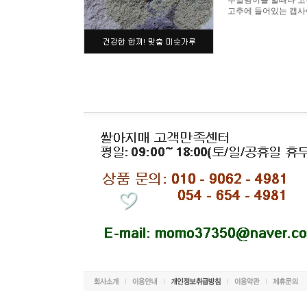
무말랭이를 할때나 고
고추에 들어있는 캡사