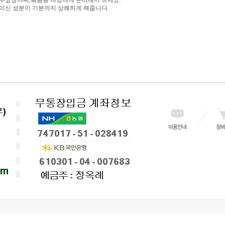
추잎장아찌,볶음등 다양하게 준비해서 드세요.
이신 성분이 기분까지 상쾌하게 해줍니다.