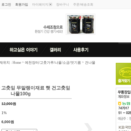
로그인
회원가입
마이페이지
장바구니
주문/배송조회
>
>
위치 : Home
예천장터/고춧가루/나물/소금/엿기름
건나물
 고춧잎 무말랭이재료 햇 건고춧잎
나물100g
12,000원
1%
6,000원