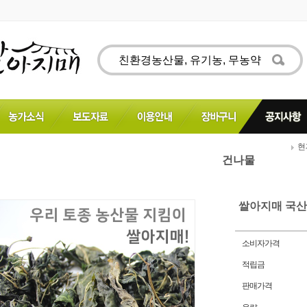
현재
건나물
쌀아지매 국산
소비자가격
적립금
판매가격