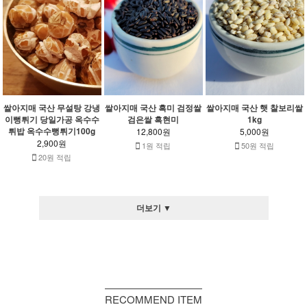
쌀아지매 국산 무설탕 강냉
쌀아지매 국산 흑미 검정쌀
쌀아지매 국산 햇 찰보리쌀
이뻥튀기 당일가공 옥수수
검은쌀 흑현미
1kg
튀밥 옥수수뻥튀기100g
12,800원
5,000원
2,900원
1원 적립
50원 적립
20원 적립
더보기 ▼
RECOMMEND ITEM