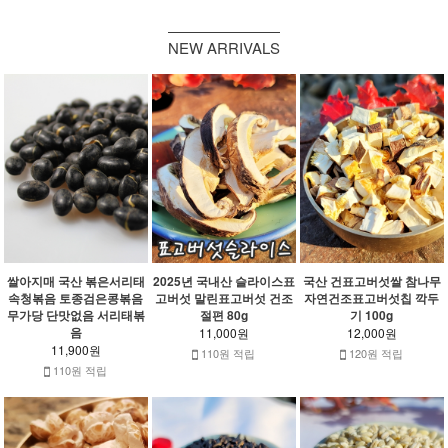
NEW ARRIVALS
쌀아지매 국산 볶은서리태
2025년 국내산 슬라이스표
국산 건표고버섯쌀 참나무
속청볶음 토종검은콩볶음
고버섯 말린표고버섯 건조
자연건조표고버섯칩 깍두
무가당 단맛없음 서리태볶
절편 80g
기 100g
음
11,000원
12,000원
11,900원
110원 적립
120원 적립
110원 적립