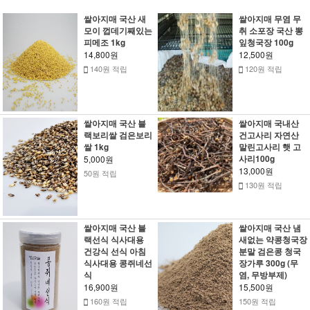
쌀아지매 국산 새
쌀아지매 무염 무
모이 껍데기째있는
취 소포장 국산 뽕
피메조 1kg
잎청국장 100g
14,800원
12,500원
140원 적립
120원 적립
쌀아지매 국산 블
쌀아지매 국내산
랙보리쌀 검은보리
건고사리 자연산
쌀 1kg
말린고사리 햇 고
사리100g
5,000원
13,000원
50원 적립
130원 적립
쌀아지매 국산 블
쌀아지매 국산 냄
랙선식 식사대용
새없는 약콩청국장
건강식 선식 아침
분말 검은콩 청국
식사대용 콩쥐네선
장가루 300g (무
식
염, 무방부제)
16,900원
15,500원
160원 적립
150원 적립