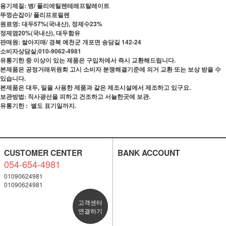
용기제질: 병/ 폴리에틸렌테레프탈레이트
뚜껑손잡이/ 폴리프로필렌
원료명: 대두57%(국내산), 정제수23%
정제염20%(국내산), 대두함유
판매원: 쌀아지매/ 경북 예천군 개포면 송담길 142-24
소비자상담실;010-9062-4981
유통기한 중 이상이 있는 제품은 구입처에서 즉시 교환해드립니다.
본제품은 공정거래위원회 고시 소비자 분쟁해결기준에 의거 교환 또는 보상 받을 수
있습니다.
본제품은 대두, 밀을 사용한 제품과 같은 제조시설에서 제조하고 있구요.
보관방법: 직사광선을 피하고 건조하고 서늘한곳에 보관.
유통기한 : 별도 표기일까지.
CUSTOMER CENTER
BANK ACCOUNT
054-654-4981
01090624981
01090624981
고객센터
연결하기