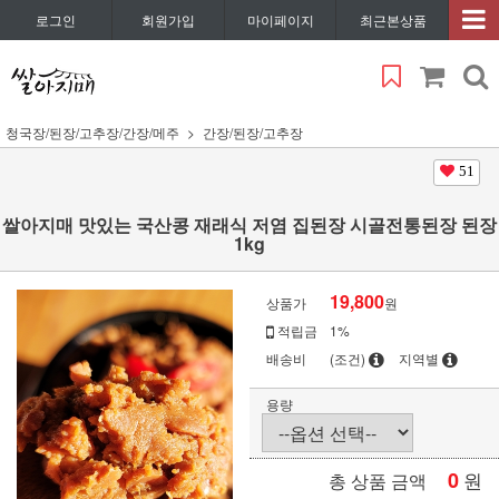
로그인
회원가입
마이페이지
최근본상품
청국장/된장/고추장/간장/메주
간장/된장/고추장
51
쌀아지매 맛있는 국산콩 재래식 저염 집된장 시골전통된장 된장
1kg
19,800
상품가
원
적립금
1%
배송비
(조건)
지역별
용량
0
원
총 상품 금액