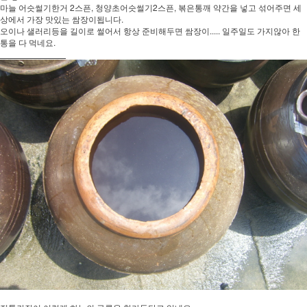
마늘 어슷썰기한거 2스픈, 청양초어슷썰기2스픈, 볶은통깨 약간을 넣고 섞어주면 세
상에서 가장 맛있는 쌈장이됩니다.
오이나 샐러리등을 길이로 썰어서 항상 준비해두면 쌈장이..... 일주일도 가지않아 한
통을 다 먹네요.