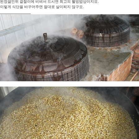
된장끓인뒤 겉절이에 비벼서 드시면 최고의 웰빙밥상이지요.
이렇게 식단을 바꾸어주면 절대로 살이찌지 않구요.