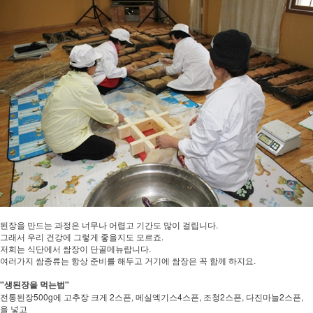
된장을 만드는 과정은 너무나 어렵고 기간도 많이 걸립니다.
그래서 우리 건강에 그렇게 좋을지도 모르죠.
저희는 식단에서 쌈장이 단골메뉴랍니다.
여러가지 쌈종류는 항상 준비를 해두고 거기에 쌈장은 꼭 함께 하지요.
"생된장을 먹는법"
전통된장500g에 고추장 크게 2스픈, 메실엑기스4스픈, 조청2스픈, 다진마늘2스픈,
을 넣고