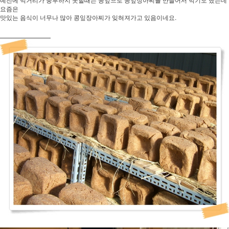
요즘은
맛있는 음식이 너무나 많아 콩잎장아찌가 잊혀져가고 있음이네요.