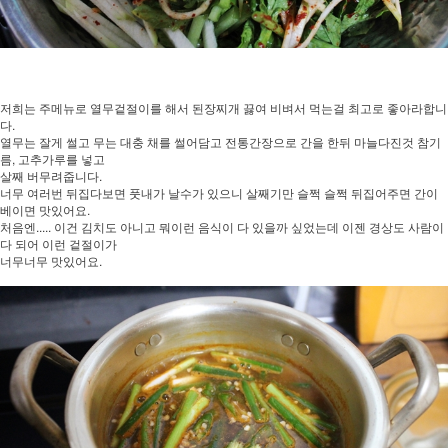
저희는 주메뉴로 열무겉절이를 해서 된장찌개 끓여 비벼서 먹는걸 최고로 좋아라합니
다.
열무는 잘게 썰고 무는 대충 채를 썰어담고 전통간장으로 간을 한뒤 마늘다진것 참기
름, 고추가루를 넣고
살째 버무려줍니다.
너무 여러번 뒤집다보면 풋내가 날수가 있으니 살째기만 슬쩍 슬쩍 뒤집어주면 간이
베이면 맛있어요.
처음엔..... 이건 김치도 아니고 뭐이런 음식이 다 있을까 싶었는데 이젠 경상도 사람이
다 되어 이런 겉절이가
너무너무 맛있어요.