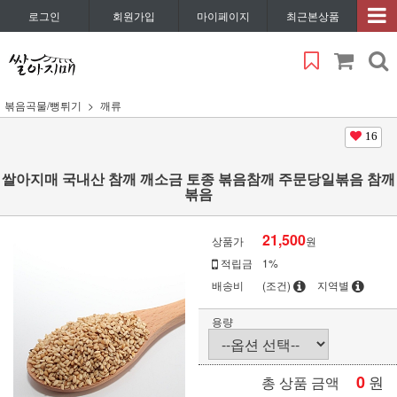
로그인
회원가입
마이페이지
최근본상품
볶음곡물/뻥튀기
깨류
16
쌀아지매 국내산 참깨 깨소금 토종 볶음참깨 주문당일볶음 참깨
볶음
21,500
상품가
원
적립금
1%
배송비
(조건)
지역별
용량
0
원
총 상품 금액