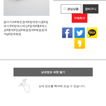
관심상품
장바구니
구매하기
쌀아지매#볶은참깨#참깨한식품#참
깨가루#참깨드레싱#참깨#통#깨소
금#통깨#양념#볶음참깨#볶음참깨
1kg#참깨볶음
상세정보 새창 열기
상세 정보를 확대해 보실 수 있습니다.