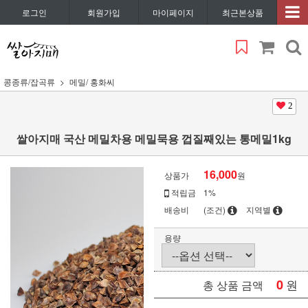
로그인
회원가입
마이페이지
최근본상품
콩종류/잡곡류
메밀/ 홍화씨
2
쌀아지매 국산 메밀차용 메밀묵용 껍질째있는 통메밀1kg
16,000
상품가
원
적립금
1%
배송비
(조건)
지역별
용량
0
원
총 상품 금액