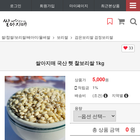
로그인
회원가입
마이페이지
최근본상품
쌀/찹쌀/보리쌀/배아미/올벼쌀
보리쌀
검은보리쌀 검정보리쌀
33
쌀아지매 국산 햇 찰보리쌀 1kg
5,000
상품가
원
적립금
1%
배송비
(조건)
지역별
용량
0
원
총 상품 금액