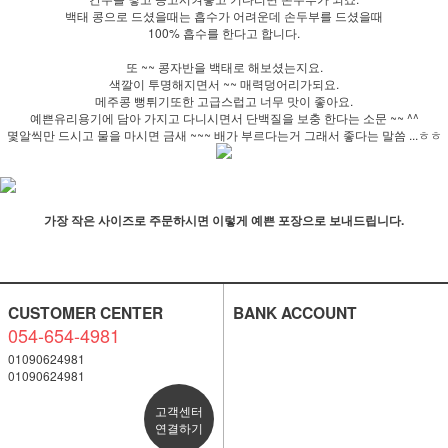
백태 콩으로 드셨을때는 흡수가 어려운데 손두부를 드셨을때
100% 흡수를 한다고 합니다.
또 ~~ 콩자반을 백태로 해보셨는지요.
색깔이 투명해지면서 ~~ 매력덩어리가되요.
메주콩 뻥튀기또한 고급스럽고 너무 맛이 좋아요.
예쁜유리용기에 담아 가지고 다니시면서 단백질을 보충 한다는 소문 ~~ ^^
몇알씩만 드시고 물을 마시면 금새 ~~~ 배가 부르다는거 그래서 좋다는 말씀 ...ㅎㅎ
가장 작은 사이즈로 주문하시면 이렇게 예쁜 포장으로 보내드립니다.
CUSTOMER CENTER
BANK ACCOUNT
054-654-4981
01090624981
01090624981
고객센터
연결하기