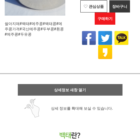
관심상품
장바구니
구매하기
쌀아지매#백태#메주콩#백태콩#메
주콩가격#국산메주콩#두부콩#흰콩
#메주콩#두유콩
상세정보 새창 열기
상세 정보를 확대해 보실 수 있습니다.