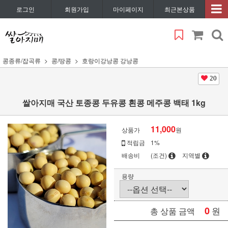
로그인
회원가입
마이페이지
최근본상품
콩종류/잡곡류
콩/땅콩
호랑이강낭콩 강낭콩
20
쌀아지매 국산 토종콩 두유콩 흰콩 메주콩 백태 1kg
11,000
상품가
원
적립금
1%
배송비
(조건)
지역별
용량
0
원
총 상품 금액