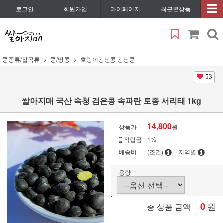
로그인
회원가입
마이페이지
최근본상품
콩종류/잡곡류
콩/땅콩
호랑이강낭콩 강낭콩
53
쌀아지매 국산 속청 검은콩 속파란 토종 서리태 1kg
14,800
상품가
원
적립금
1%
배송비
(조건)
지역별
용량
0
원
총 상품 금액