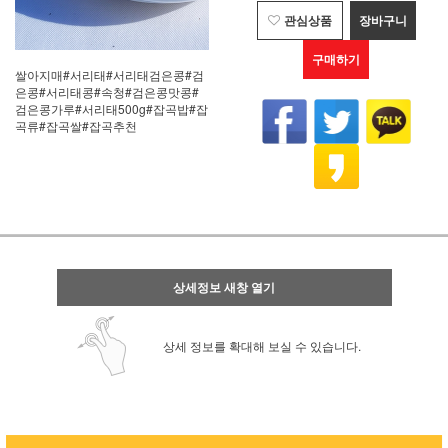
관심상품
장바구니
구매하기
쌀아지매#서리태#서리태검은콩#검
은콩#서리태콩#속청#검은콩맛콩#
검은콩가루#서리태500g#잡곡밥#잡
곡류#잡곡쌀#잡곡추천
상세정보 새창 열기
상세 정보를 확대해 보실 수 있습니다.