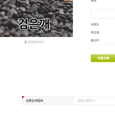
용량
브랜드
제조원
원산지