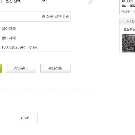
총 상품 금액
0
원
쌀아지매
쌀아지매
100%2025년산 국내산