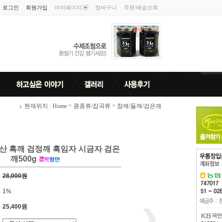
로그인
회원가입
마이페이지
장바구니
주문/배송조회
>
>
현재위치 : Home
콩종류/잡곡류
참깨/들깨/검은깨
산 흑깨 검정깨 흑임자 시금자 검은
깨500g
28,000원
1%
25,400원