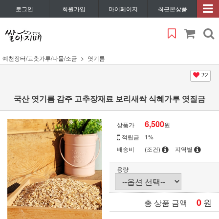
로그인
회원가입
마이페이지
최근본상품
예천장터/고춧가루/나물/소금
엿기름
22
국산 엿기름 감주 고추장재료 보리새싹 식혜가루 엿질금
6,500
상품가
원
적립금
1%
배송비
(조건)
지역별
용량
0
원
총 상품 금액