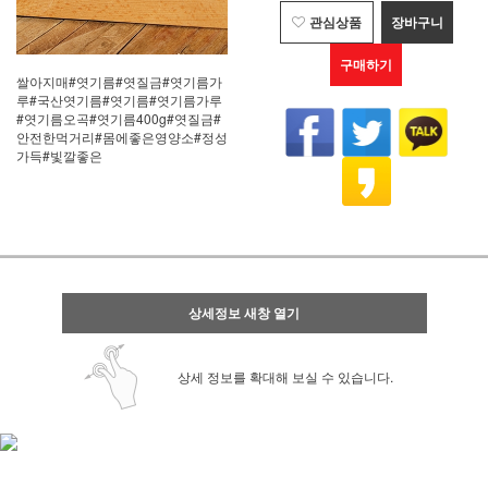
관심상품
장바구니
구매하기
쌀아지매#엿기름#엿질금#엿기름가
루#국산엿기름#엿기름#엿기름가루
#엿기름오곡#엿기름400g#엿질금#
안전한먹거리#몸에좋은영양소#정성
가득#빛깔좋은
상세정보 새창 열기
상세 정보를 확대해 보실 수 있습니다.