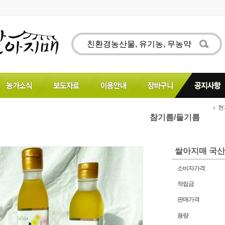
현재
참기름/들기름
쌀아지매 국산
소비자가격
적립금
판매가격
용량