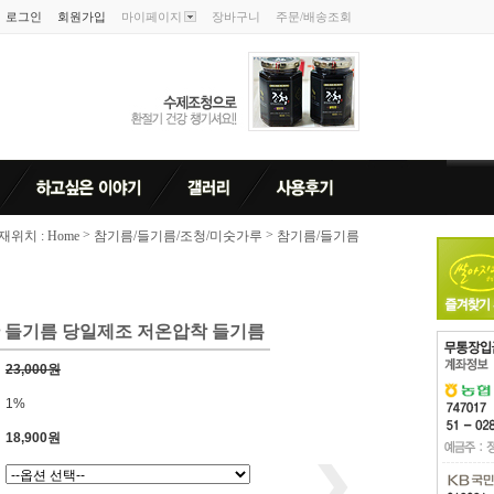
로그인
회원가입
마이페이지
장바구니
주문/배송조회
>
>
위치 : Home
참기름/들기름/조청/미숫가루
참기름/들기름
 들기름 당일제조 저온압착 들기름
23,000원
1%
18,900원