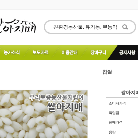
찹쌀
쌀아지매
소비자가격
적립금
판매가격
용량