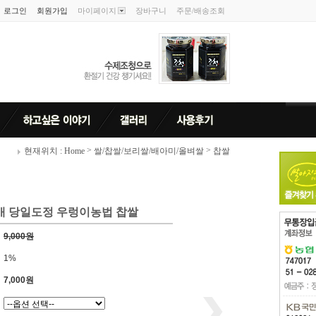
로그인
회원가입
마이페이지
장바구니
주문/배송조회
>
>
현재위치 : Home
쌀/찹쌀/보리쌀/배아미/올벼쌀
찹쌀
 당일도정 우렁이농법 찹쌀
9,000원
1%
7,000원