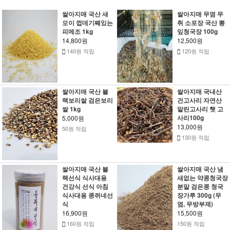
쌀아지매 국산 새
쌀아지매 무염 무
모이 껍데기째있는
취 소포장 국산 뽕
피메조 1kg
잎청국장 100g
14,800원
12,500원
140원 적립
120원 적립
쌀아지매 국산 블
쌀아지매 국내산
랙보리쌀 검은보리
건고사리 자연산
쌀 1kg
말린고사리 햇 고
사리100g
5,000원
13,000원
50원 적립
130원 적립
쌀아지매 국산 블
쌀아지매 국산 냄
랙선식 식사대용
새없는 약콩청국장
건강식 선식 아침
분말 검은콩 청국
식사대용 콩쥐네선
장가루 300g (무
식
염, 무방부제)
16,900원
15,500원
160원 적립
150원 적립