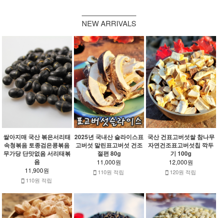
NEW ARRIVALS
쌀아지매 국산 볶은서리태
2025년 국내산 슬라이스표
국산 건표고버섯쌀 참나무
속청볶음 토종검은콩볶음
고버섯 말린표고버섯 건조
자연건조표고버섯칩 깍두
무가당 단맛없음 서리태볶
절편 80g
기 100g
음
11,000원
12,000원
11,900원
110원 적립
120원 적립
110원 적립