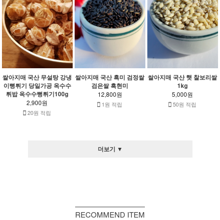
쌀아지매 국산 무설탕 강냉
쌀아지매 국산 흑미 검정쌀
쌀아지매 국산 햇 찰보리쌀
이뻥튀기 당일가공 옥수수
검은쌀 흑현미
1kg
튀밥 옥수수뻥튀기100g
12,800원
5,000원
2,900원
1원 적립
50원 적립
20원 적립
더보기 ▼
RECOMMEND ITEM