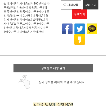
쌀아지매#식사대용선식300,#미숫가
관심상품
장바구니
루#블랙선식#선식#검은콩가루#검
은콩선식#검은콩미숫가루#식사대용
구매하기
선식#임산부미숫가루#아침대용#흑
임자선식#선식쉐이크#블랙푸드#식
사대용#블랙푸드미숫가루#미숫가루
#선식#아침대용식#검은콩미숫가루
#미숫가루다이어트#어린이간식
상세정보 새창 열기
상세 정보를 확대해 보실 수 있습니다.