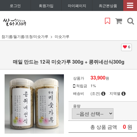
로그인
회원가입
마이페이지
최근본상품
참기름/들기름/조청/미숫가루
미숫가루
6
매일 만드는 12곡 미숫가루 300g + 콩쥐네선식300g
33,900
상품가
원
적립금
1%
배송비
(조건)
지역별
용량
0
원
총 상품 금액