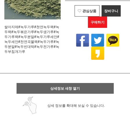
관심상품
장바구니
구매하기
쌀아지매#녹두가루#쳔연녹두팩#녹
두팩#녹두볶은가루#녹두생가루#녹
두가루팩#녹두분말#녹두가루세안#
녹두세안#천연곡물팩#녹두가루#녹
두분말#녹두빈대떡#녹두전가루#녹
두부침개가루
상세정보 새창 열기
상세 정보를 확대해 보실 수 있습니다.