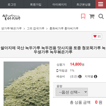
로그인
회원가입
마이페이지
최근본상품
생가루/볶은가루
그외 잡곡가루
홍화씨가루 홍아씨가루
11
쌀아지매 국산 녹두가루 녹두전용 맛사지용 토종 청포묵가루 녹
두생가루 녹두볶은가루
14,800
상품가
원
적립금
1%
배송비
(조건)
지역별
용량
0
원
총 상품 금액