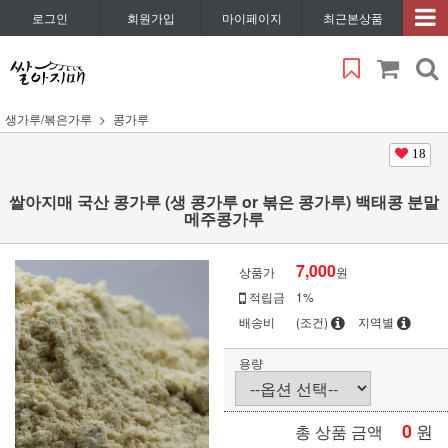
로그인
회원가입
마이페이지
최근본상품
생가루/볶은가루
콩가루
18
쌀아지매 국산 콩가루 (생 콩가루 or 볶은 콩가루) 백태콩 분말
메주콩가루
7,000
상품가
원
적립금
1%
배송비
(조건)
지역별
용량
0
원
총 상품 금액