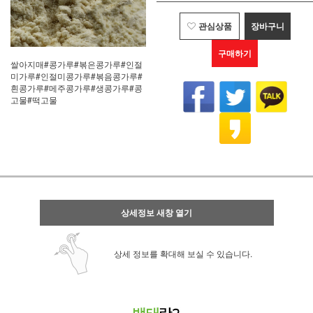
관심상품
장바구니
구매하기
쌀아지매#콩가루#볶은콩가루#인절
미가루#인절미콩가루#볶음콩가루#
흰콩가루#메주콩가루#생콩가루#콩
고물#떡고물
상세정보 새창 열기
상세 정보를 확대해 보실 수 있습니다.