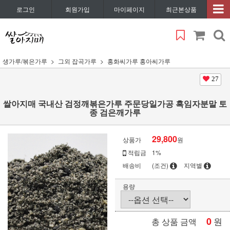
로그인
회원가입
마이페이지
최근본상품
생가루/볶은가루
그외 잡곡가루
홍화씨가루 홍아씨가루
27
쌀아지매 국내산 검정깨볶은가루 주문당일가공 흑임자분말 토
종 검은깨가루
29,800
상품가
원
적립금
1%
배송비
(조건)
지역별
용량
0
원
총 상품 금액