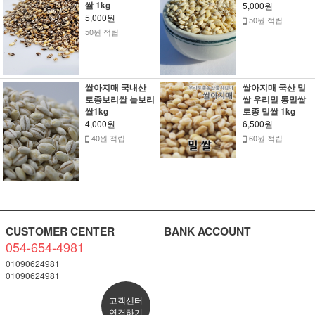
쌀 1kg
5,000원
5,000원
50원 적립
50원 적립
쌀아지매 국내산
쌀아지매 국산 밀
토종보리쌀 늘보리
쌀 우리밀 통밀쌀
쌀1kg
토종 밀쌀 1kg
4,000원
6,500원
40원 적립
60원 적립
CUSTOMER CENTER
BANK ACCOUNT
054-654-4981
01090624981
01090624981
고객센터
연결하기