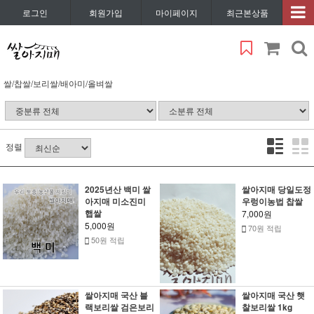
로그인
회원가입
마이페이지
최근본상품
쌀/찹쌀/보리쌀/배아미/올벼쌀
정렬
2025년산 백미 쌀
쌀아지매 당일도정
아지매 미소진미
우렁이농법 찹쌀
햅쌀
7,000원
5,000원
70원 적립
50원 적립
쌀아지매 국산 블
쌀아지매 국산 햇
랙보리쌀 검은보리
찰보리쌀 1kg