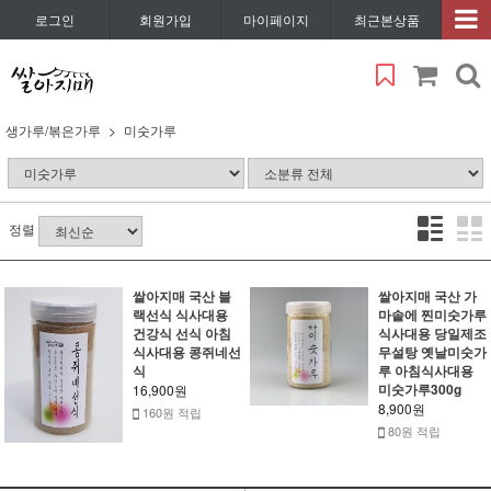
로그인
회원가입
마이페이지
최근본상품
생가루/볶은가루
미숫가루
정렬
쌀아지매 국산 블
쌀아지매 국산 가
랙선식 식사대용
마솥에 찐미숫가루
건강식 선식 아침
식사대용 당일제조
식사대용 콩쥐네선
무설탕 옛날미숫가
식
루 아침식사대용
미숫가루300g
16,900원
8,900원
160원 적립
80원 적립