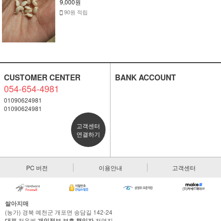
9,000원
90원 적립
CUSTOMER CENTER
BANK ACCOUNT
054-654-4981
01090624981
01090624981
고객센터
연결하기
PC 버전
이용안내
고객센터
쌀아지매
(농가) 경북 예천군 개포면 송담길 142-24
대표
정옥례
개인정보 보호 책임자
전영진