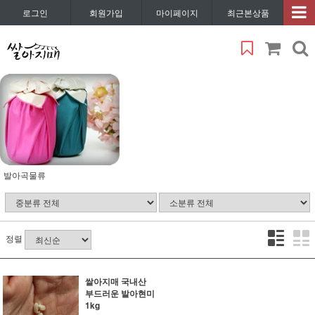
로그인
회원가입
마이페이지
최근본상품
발아곡물류
정렬
쌀아지매 국내산
부드러운 발아현미
1kg