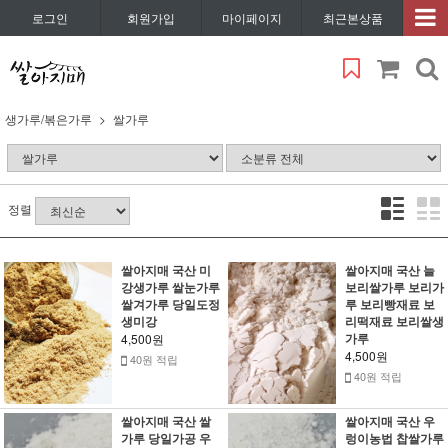
로그인
회원가입
마이페이지
최근본상품
생가루/볶은가루
쌀가루
정렬
쌀아지매 국산 미
쌀아지매 국산 늘
강생가루 쌀눈가루
보리쌀가루 보리가
쌀겨가루 당일도정
루 보리빵재료 보
생미강
리떡재료 보리쌀생
가루
4,500원
4,500원
40원 적립
40원 적립
쌀아지매 국산 쌀
쌀아지매 국산 우
가루 당일가공 우
렁이농법 찹쌀가루