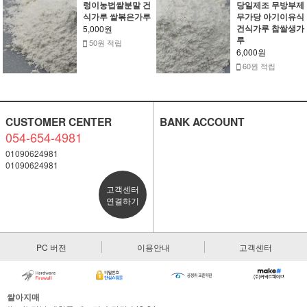
렁이농법쌀분말 건
당일제조 무방부제
식가루 쌀볶은가루
무가당 아기이유식
건식가루 찹쌀생가
5,000원
루
50원 적립
6,000원
60원 적립
CUSTOMER CENTER
BANK ACCOUNT
054-654-4981
01090624981
01090624981
고객센터
연결하기
PC 버전
이용안내
고객센터
쌀아지매